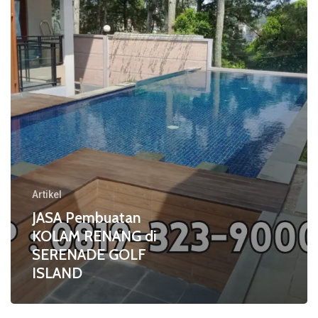
di
SERENADE
GOLF
ISLAND
Artikel
JASA Pembuatan
KOLAM RENANG di
SERENADE GOLF
ISLAND