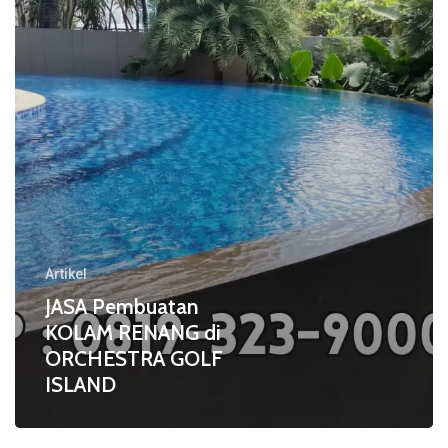
di
ORCHESTRA
GOLF
ISLAND
Artikel
JASA Pembuatan
KOLAM RENANG di
ORCHESTRA GOLF
ISLAND