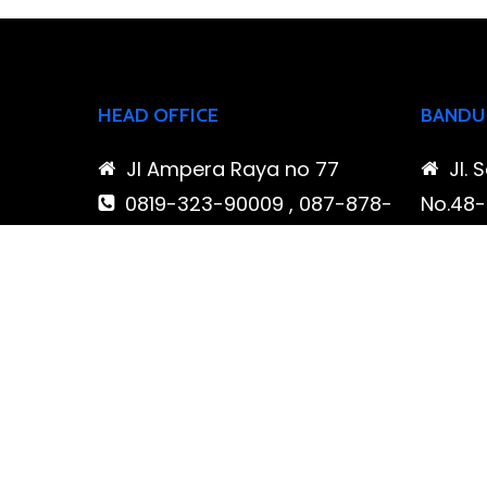
HEAD OFFICE
BANDU
Jl Ampera Raya no 77
Jl. 
0819-323-90009 , 087-878-
No.48-5
466-796
Buahba
(021) 780 7511
Jawa 
ptbudispool@gmail.com
0819
466-7
ptb