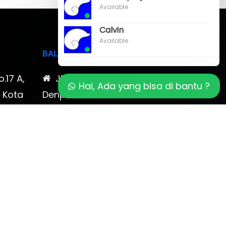
Available
Calvin
Available
BALI
o.17 A,
Jl. Cokroaminoto No. 17
Hai, Ada yang bisa di bantu ?
, Kota
Denpasar 80116 Bali & Jl.
timewa
Kerobokan No. 54, Kuta, Bali
bali 2
7-878-
0819-323-90009 , 087-878-
466-796
(0361) 734 983
ptbudispool@gmail.com