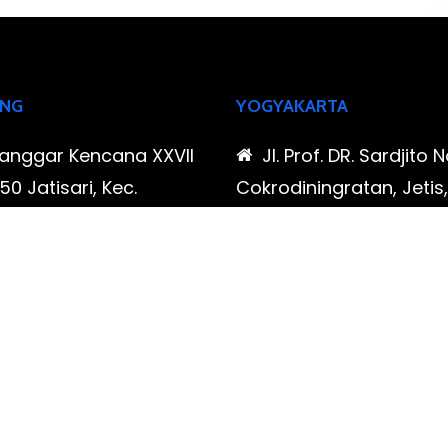
NG
YOGYAKARTA
Sanggar Kencana XXVII
Jl. Prof. DR. Sardjito N
0 Jatisari, Kec.
Cokrodiningratan, Jetis
tu, Kota Bandung,
Yogyakarta, Daerah Is
Barat
Yogyakarta
-323-90009 , 087-878-
0819-323-90009 , 08
96
466-796
udispool@gmail.com
FAX: (021) 780 7511