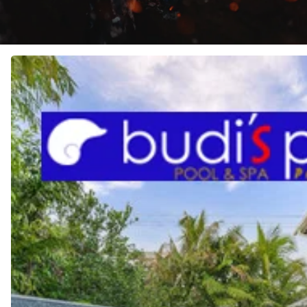
JASA
Pembuatan
KOLAM
RENANG
di
JOMBANG