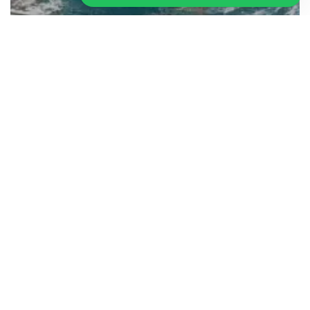
Artikel
Jasa Kontraktor Pembuatan
TREADMILL POOL di INDONESIA
HEAD OFFICE