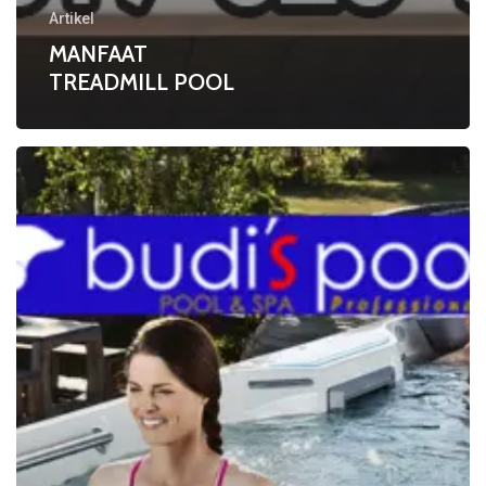
Artikel
MANFAAT
TREADMILL POOL
Pentingnya
TREADMILL
POOL
Saat
Pandemi