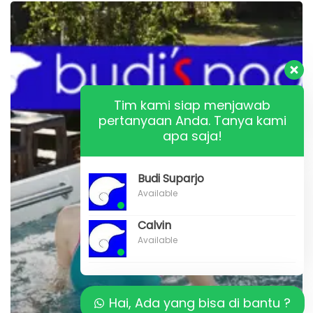
Jasa
Kontraktor
Pembuatan
TREADMILL
POOL
Tim kami siap menjawab
pertanyaan Anda. Tanya kami
di
apa saja!
INDONESIA
Budi Suparjo
Available
Calvin
Available
Hai, Ada yang bisa di bantu ?