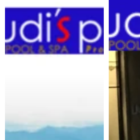
Ionizer
Chlorinator
Kolam
Sanitizer
Renang
Publik