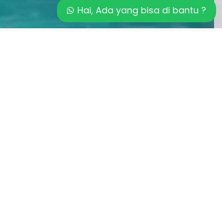
Hai, Ada yang bisa di bantu ?
a! Kolam