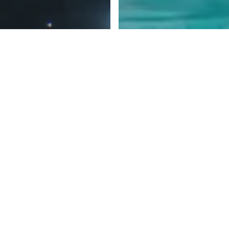
lusi Kolam
ng 2026! Salt
Artikel
inator
Mitos vs Fakt