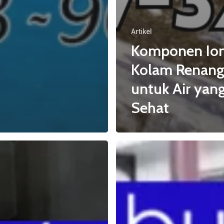
Artikel
Komponen Ion
Kolam Renan
untuk Air yan
Sehat
Mitos
vs
Fakta!
Kolam
Renang