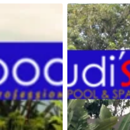
Komponen
Ionizer
Kolam
Renang
untuk
Air
yang
Sehat