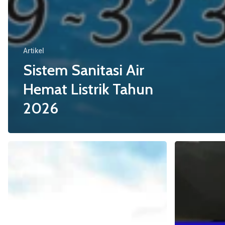
Artikel
Sistem Sanitasi Air
Hemat Listrik Tahun
2026
Analisis
Revolusi
Biaya
Kolam
Salt
Renang
Chlorinator
2026!
dan
Salt