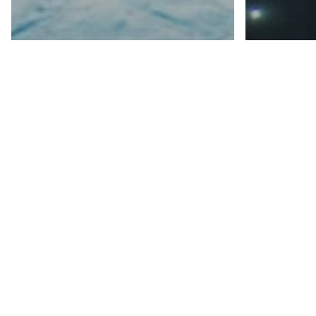
Artikel
Artikel
Analisis Biaya Salt
Revo
Chlorinator dan
Rena
Ionizer Kolam
Chlor