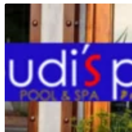
Sistem
Sanitasi
Air
Hemat
Listrik
Tahun
2026