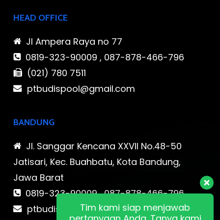
HEAD OFFICE
Jl Ampera Raya no 77
0819-323-90009 , 087-878-466-796
(021) 780 7511
ptbudispool@gmail.com
BANDUNG
Jl. Sanggar Kencana XXVII No.48-50
Jatisari, Kec. Buahbatu, Kota Bandung,
Jawa Barat
0819-323-90009 , 087-878-466-796
Tim kami siap menjawab
ptbudispool@gmail.com
pertanyaan Anda. Tanya kami