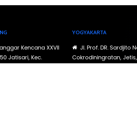
NG
YOGYAKARTA
Sanggar Kencana XXVII
Jl. Prof. DR. Sardjito N
0 Jatisari, Kec.
Cokrodiningratan, Jetis
tu, Kota Bandung,
Yogyakarta, Daerah Is
Barat
Yogyakarta
-323-90009 , 087-878-
0819-323-90009 , 08
96
466-796
udispool@gmail.com
FAX: (021) 780 7511