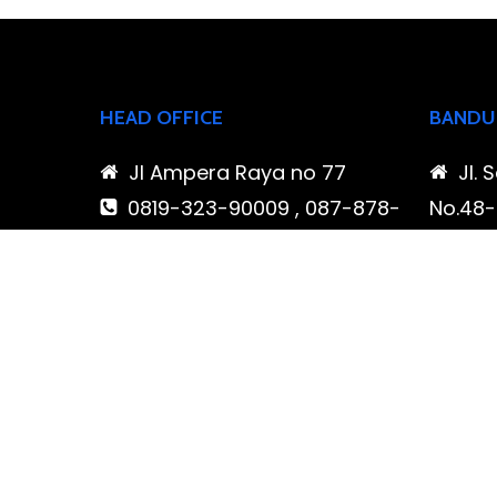
HEAD OFFICE
BANDU
Jl Ampera Raya no 77
Jl. 
0819-323-90009 , 087-878-
No.48-5
466-796
Buahba
(021) 780 7511
Jawa 
ptbudispool@gmail.com
0819
466-7
ptb