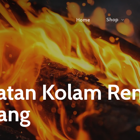
Shop
Home
atan Kolam Re
nang