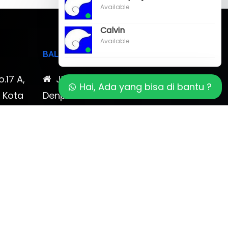
Available
Calvin
Available
BALI
o.17 A,
Jl. Cokroaminoto No. 17
Hai, Ada yang bisa di bantu ?
, Kota
Denpasar 80116 Bali & Jl.
timewa
Kerobokan No. 54, Kuta, Bali
bali 2
7-878-
0819-323-90009 , 087-878-
466-796
(0361) 734 983
ptbudispool@gmail.com