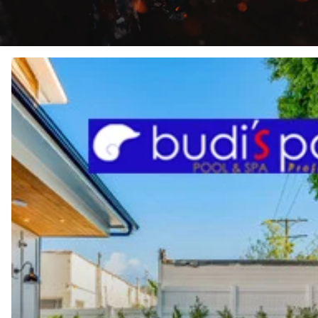
JASA
Pembuatan
KOLAM
RENANG
di
TANJUNG
PINANG