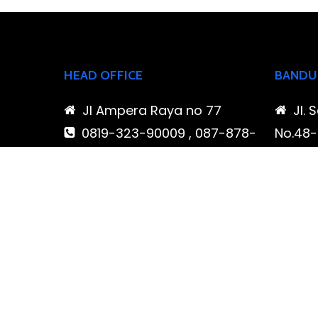
HEAD OFFICE
BANDU
Jl Ampera Raya no 77
Jl. 
0819-323-90009 , 087-878-
No.48-5
466-796
Buahba
(021) 780 7511
Jawa 
ptbudispool@gmail.com
0819
466-7
ptb