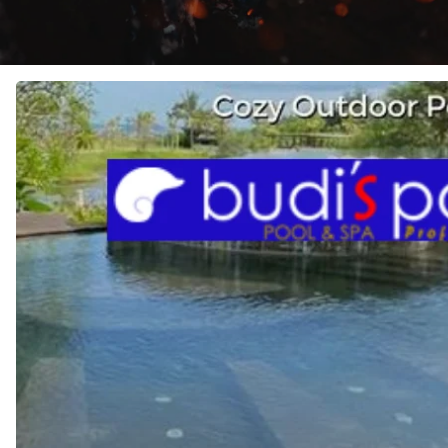
JASA
KONTRAKTOR
KOLAM
RENANG
di
SUKAJADI