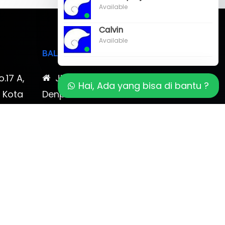
Available
Calvin
Available
BALI
o.17 A,
Jl. Cokroaminoto No. 17
Hai, Ada yang bisa di bantu ?
, Kota
Denpasar 80116 Bali & Jl.
timewa
Kerobokan No. 54, Kuta, Bali
bali 2
7-878-
0819-323-90009 , 087-878-
466-796
(0361) 734 983
ptbudispool@gmail.com