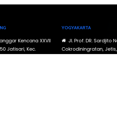
NG
YOGYAKARTA
Sanggar Kencana XXVII
Jl. Prof. DR. Sardjito N
0 Jatisari, Kec.
Cokrodiningratan, Jetis
tu, Kota Bandung,
Yogyakarta, Daerah Is
Barat
Yogyakarta
-323-90009 , 087-878-
0819-323-90009 , 08
96
466-796
udispool@gmail.com
FAX: (021) 780 7511