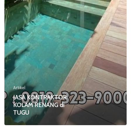
di
TUGU
Artikel
JASA KONTRAKTOR
KOLAM RENANG di
TUGU