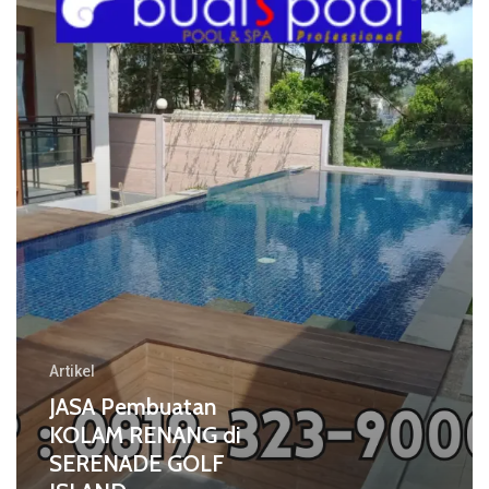
RENANG
di
SERENADE
GOLF
ISLAND
Artikel
JASA Pembuatan
KOLAM RENANG di
SERENADE GOLF