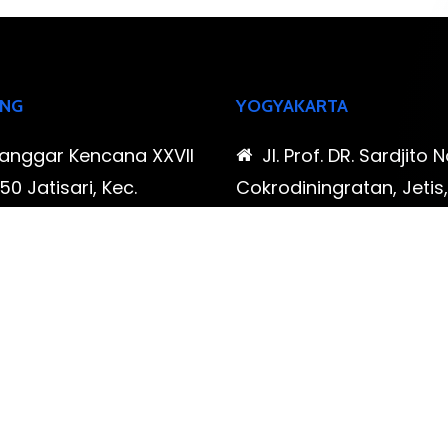
NG
YOGYAKARTA
Sanggar Kencana XXVII
Jl. Prof. DR. Sardjito N
0 Jatisari, Kec.
Cokrodiningratan, Jetis
tu, Kota Bandung,
Yogyakarta, Daerah Is
Barat
Yogyakarta
-323-90009 , 087-878-
0819-323-90009 , 08
96
466-796
udispool@gmail.com
FAX: (021) 780 7511