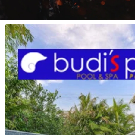
JASA
Pembuatan
KOLAM
RENANG
di
RAJA
AMPAT