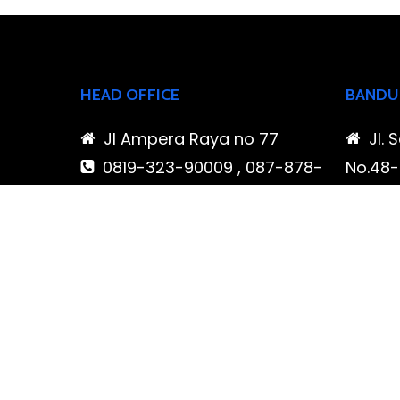
HEAD OFFICE
BANDU
Jl Ampera Raya no 77
Jl. 
0819-323-90009 , 087-878-
No.48-5
466-796
Buahba
(021) 780 7511
Jawa 
ptbudispool@gmail.com
0819
466-7
ptb