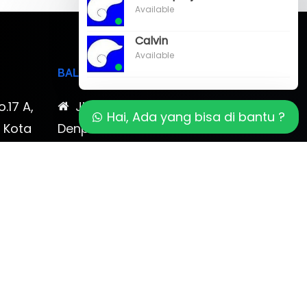
Available
Calvin
Available
BALI
o.17 A,
Jl. Cokroaminoto No. 17
Hai, Ada yang bisa di bantu ?
, Kota
Denpasar 80116 Bali & Jl.
timewa
Kerobokan No. 54, Kuta, Bali
bali 2
7-878-
0819-323-90009 , 087-878-
466-796
(0361) 734 983
ptbudispool@gmail.com