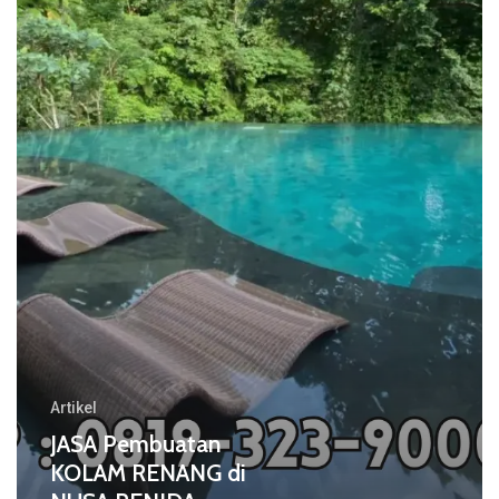
RENANG
di
NUSA
PENIDA
Artikel
JASA Pembuatan
KOLAM RENANG di