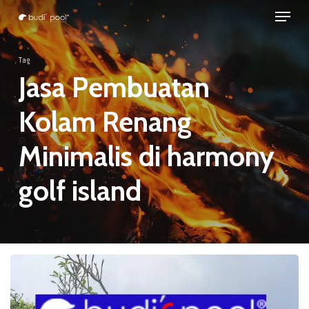
Menu
Skip
to
Close
main
Tag
Menu
content
Jasa Pembuatan
Kolam Renang
Minimalis di harmony
golf island
JASA
Pembuatan
KOLAM