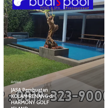
RENANG
di
HARMONY
GOLF
ISLAND
Artikel
JASA Pembuatan
KOLAM RENANG di
HARMONY GOLF