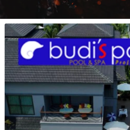
JASA
Pembuatan
KOLAM
RENANG
di
CEMPAKA
PUTIH