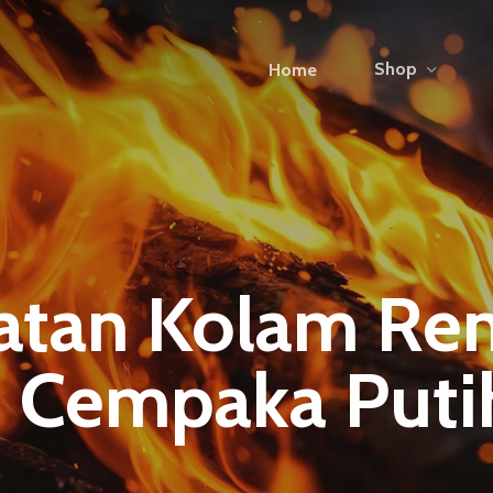
Shop
Home
atan Kolam Re
i Cempaka Puti