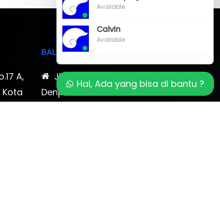
Available
Calvin
Available
BALI
o.17 A,
Jl. Cokroaminoto No. 17
Hai, Ada yang bisa di bantu ?
, Kota
Denpasar 80116 Bali & Jl.
timewa
Kerobokan No. 54, Kuta, Bali
bali 2
7-878-
0819-323-90009 , 087-878-
466-796
(0361) 734 983
ptbudispool@gmail.com