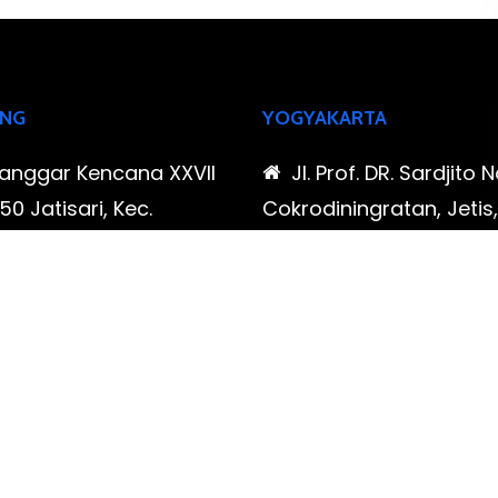
NG
YOGYAKARTA
Sanggar Kencana XXVII
Jl. Prof. DR. Sardjito N
0 Jatisari, Kec.
Cokrodiningratan, Jetis
tu, Kota Bandung,
Yogyakarta, Daerah Is
Barat
Yogyakarta
-323-90009 , 087-878-
0819-323-90009 , 08
96
466-796
udispool@gmail.com
FAX: (021) 780 7511