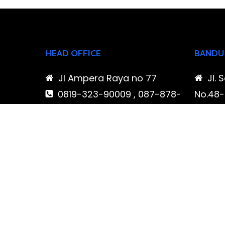
HEAD OFFICE
BANDU
Jl Ampera Raya no 77
Jl. 
0819-323-90009 , 087-878-
No.48-5
466-796
Buahba
(021) 780 7511
Jawa 
ptbudispool@gmail.com
0819
466-7
ptb