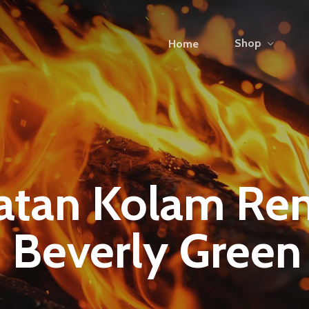
Shop
Home
atan Kolam Re
i Beverly Green