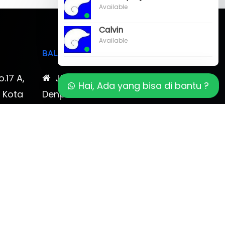
Available
Calvin
Available
BALI
o.17 A,
Jl. Cokroaminoto No. 17
Hai, Ada yang bisa di bantu ?
, Kota
Denpasar 80116 Bali & Jl.
timewa
Kerobokan No. 54, Kuta, Bali
bali 2
7-878-
0819-323-90009 , 087-878-
466-796
(0361) 734 983
ptbudispool@gmail.com