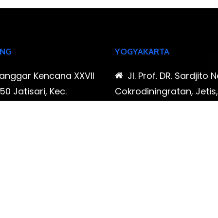
NG
YOGYAKARTA
Sanggar Kencana XXVII
Jl. Prof. DR. Sardjito N
0 Jatisari, Kec.
Cokrodiningratan, Jetis
tu, Kota Bandung,
Yogyakarta, Daerah Is
Barat
Yogyakarta
-323-90009 , 087-878-
0819-323-90009 , 08
96
466-796
udispool@gmail.com
FAX: (021) 780 7511