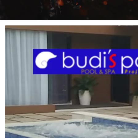
JASA
KONTRAKTOR
KOLAM
RENANG
di
BEVERLY
GREEN