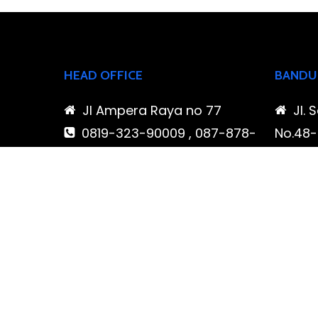
HEAD OFFICE
BANDU
Jl Ampera Raya no 77
Jl. 
0819-323-90009 , 087-878-
No.48-5
466-796
Buahba
(021) 780 7511
Jawa 
ptbudispool@gmail.com
0819
466-7
ptb