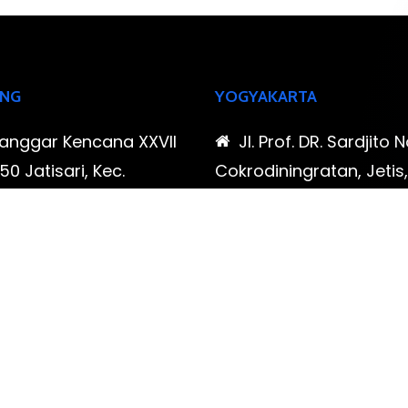
NG
YOGYAKARTA
Sanggar Kencana XXVII
Jl. Prof. DR. Sardjito N
0 Jatisari, Kec.
Cokrodiningratan, Jetis
tu, Kota Bandung,
Yogyakarta, Daerah Is
Barat
Yogyakarta
-323-90009 , 087-878-
0819-323-90009 , 08
96
466-796
udispool@gmail.com
FAX: (021) 780 7511