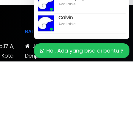
Available
Calvin
Available
BALI
o.17 A,
Jl. Cokroaminoto No. 17
Hai, Ada yang bisa di bantu ?
, Kota
Denpasar 80116 Bali & Jl.
timewa
Kerobokan No. 54, Kuta, Bali
bali 2
7-878-
0819-323-90009 , 087-878-
466-796
(0361) 734 983
ptbudispool@gmail.com