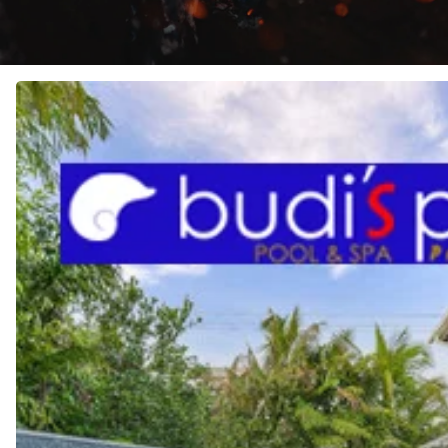
JASA
Pembuatan
KOLAM
RENANG
di
JAYAPURA