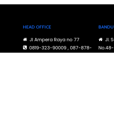
HEAD OFFICE
BANDU
Jl Ampera Raya no 77
Jl. 
0819-323-90009 , 087-878-
No.48-5
466-796
Buahba
(021) 780 7511
Jawa 
ptbudispool@gmail.com
0819
466-7
ptb