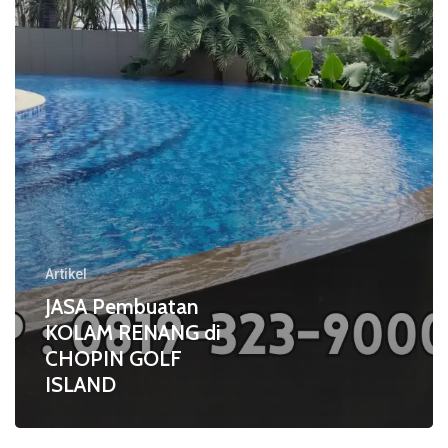
di
CHOPIN
GOLF
ISLAND
Artikel
JASA Pembuatan
KOLAM RENANG di
CHOPIN GOLF
ISLAND