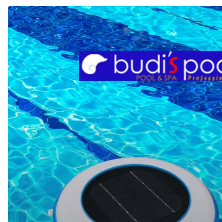
Apa
itu
Ionizer
Kolam
Renang
Tenaga
Surya?