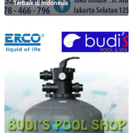
Terbaik di Indonesia
Clearpond
Waterco
Filter
Ganda
Terbaik
di
Indonesia