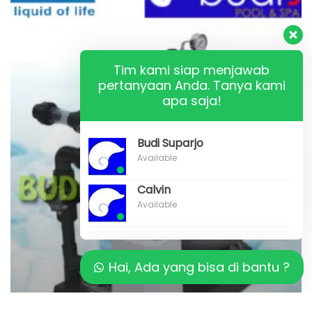
Biologis
Terbaik
di
Tim kami siap menjawab
pertanyaan Anda. Tanya kami
Indonesia
apa saja!
Budi Suparjo
Available
Calvin
Available
Hai, Ada yang bisa di bantu ?