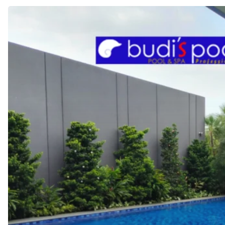
Inilah
Keunggulan
Deck
WPC
Kolam
Renang