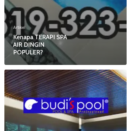
Artikel
Kenapa TERAPI SPA
AIR DINGIN
POPULER?
EFEK
PENDINGINAN
atau
COOL
DOWN
EFFECTS
pada