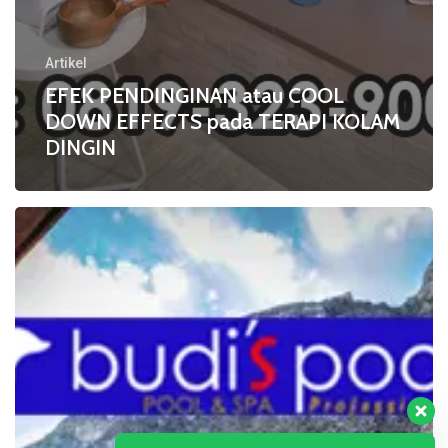
Artikel
EFEK PENDINGINAN atau COOL
DOWN EFFECTS pada TERAPI KOLAM
DINGIN
Inilah
MANFAAT
TERAPI
KOLAM
DINGIN
atau
COLD
POOL