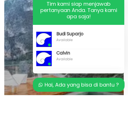
Tim kami siap menjawab
pertanyaan Anda. Tanya kami
apa saja!
Budi Suparjo
Available
Calvin
Available
Hai, Ada yang bisa di bantu ?