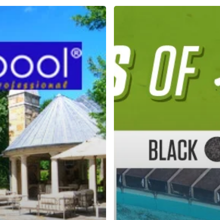
Berbagai
Jenis
Lumut
pada
Kolam
Renang