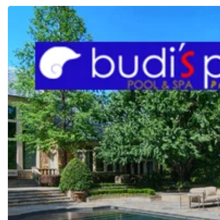
Cara
Mengatasi
Lumut
di
Kolam
Renang