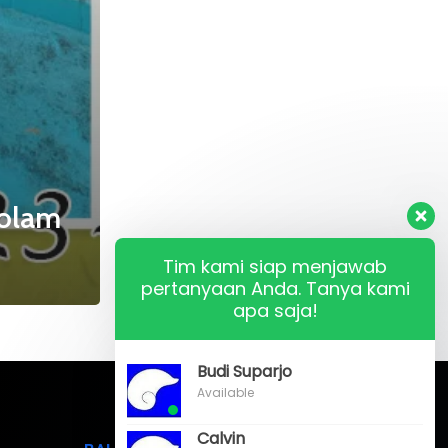
olam
Tim kami siap menjawab
pertanyaan Anda. Tanya kami
apa saja!
Budi Suparjo
Available
Calvin