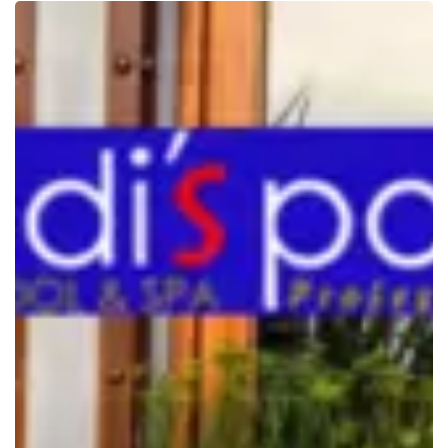
Mosaic
Kaca
Recycle
pada
Kolam
Renang
Mewah