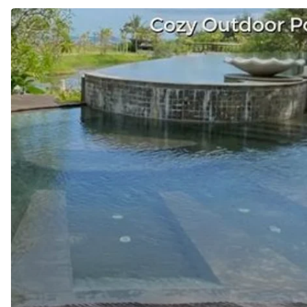
JASA
Pembuatan
KOLAM
RENANG
di
WONOSARI