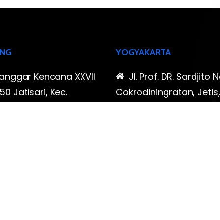
NG
YOGYAKARTA
Sanggar Kencana XXVII
Jl. Prof. DR. Sardjito N
0 Jatisari, Kec.
Cokrodiningratan, Jetis
tu, Kota Bandung,
Yogyakarta, Daerah Is
Barat
Yogyakarta
-323-90009 , 087-878-
0819-323-90009 , 08
96
466-796
udispool@gmail.com
FAX: (021) 780 7511