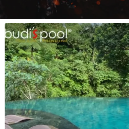
JASA
Pembuatan
KOLAM
RENANG
di
NUSA
PENIDA