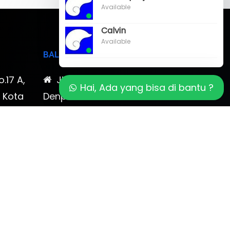
Available
Calvin
Available
BALI
o.17 A,
Jl. Cokroaminoto No. 17
Hai, Ada yang bisa di bantu ?
, Kota
Denpasar 80116 Bali & Jl.
timewa
Kerobokan No. 54, Kuta, Bali
bali 2
7-878-
0819-323-90009 , 087-878-
466-796
(0361) 734 983
ptbudispool@gmail.com