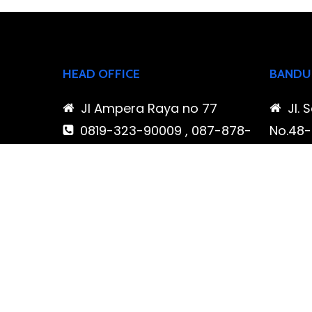
HEAD OFFICE
BANDU
Jl Ampera Raya no 77
Jl. 
0819-323-90009 , 087-878-
No.48-5
466-796
Buahba
(021) 780 7511
Jawa 
ptbudispool@gmail.com
0819
466-7
ptb