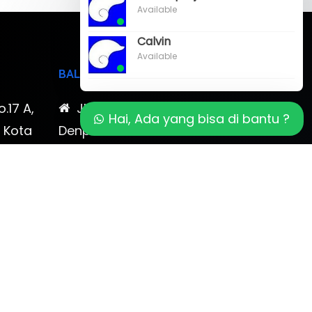
Available
Calvin
Available
BALI
o.17 A,
Jl. Cokroaminoto No. 17
Hai, Ada yang bisa di bantu ?
, Kota
Denpasar 80116 Bali & Jl.
timewa
Kerobokan No. 54, Kuta, Bali
bali 2
7-878-
0819-323-90009 , 087-878-
466-796
(0361) 734 983
ptbudispool@gmail.com