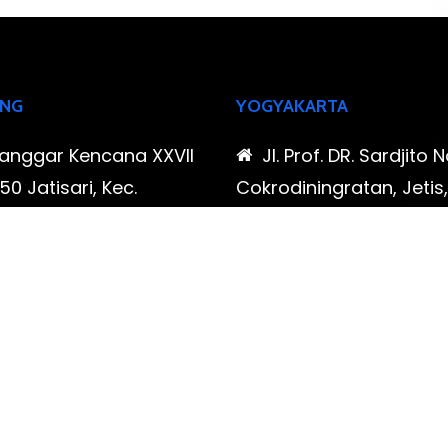
NG
YOGYAKARTA
Sanggar Kencana XXVII
Jl. Prof. DR. Sardjito N
0 Jatisari, Kec.
Cokrodiningratan, Jetis
tu, Kota Bandung,
Yogyakarta, Daerah Is
Barat
Yogyakarta
-323-90009 , 087-878-
0819-323-90009 , 08
96
466-796
udispool@gmail.com
FAX: (021) 780 7511