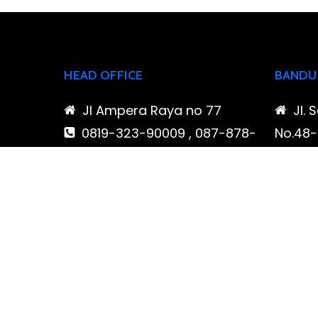
HEAD OFFICE
BANDU
Jl Ampera Raya no 77
Jl. 
0819-323-90009 , 087-878-
No.48-5
466-796
Buahba
(021) 780 7511
Jawa 
ptbudispool@gmail.com
0819
466-7
ptb