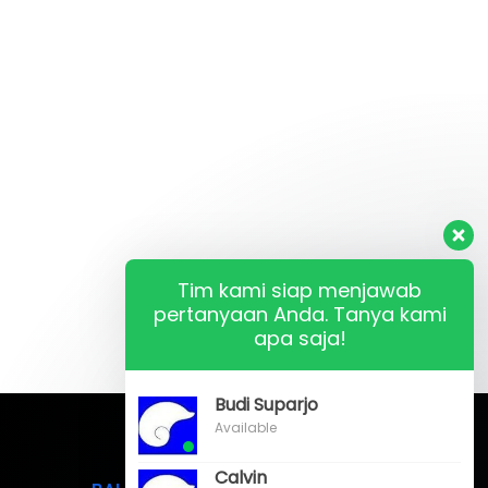
Tim kami siap menjawab
pertanyaan Anda. Tanya kami
apa saja!
Budi Suparjo
Available
Calvin