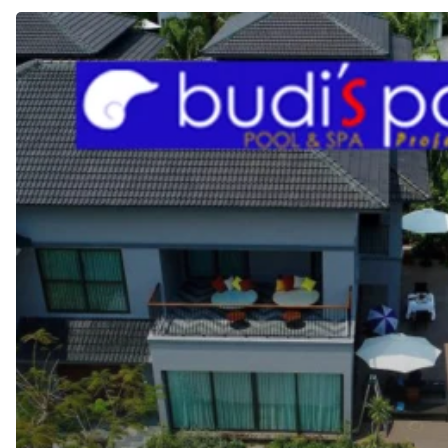
JASA
Pembuatan
KOLAM
RENANG
di
DEPOK