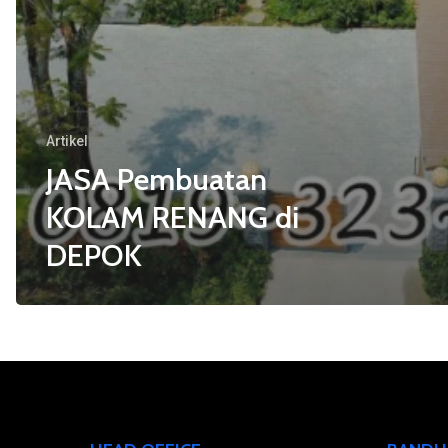
Artikel
JASA Pembuatan
KOLAM RENANG di
DEPOK