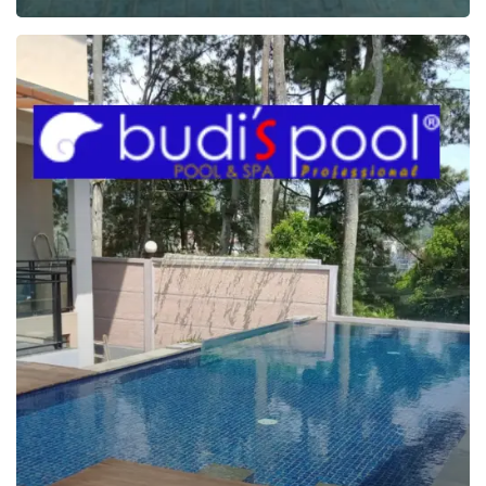
JASA
Pembuatan
KOLAM
RENANG
di
CISARUA