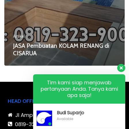
Artikel
JASA Pembuatan KOLAM RENANG di
CISARUA
Tim kami siap menjawab
pertanyaan Anda. Tanya kami
apa saja!
HEAD OFFICE
Budi Suparjo
Jl Ampera Raya no 77
Available
0819-323-90009 , 087-878-466-796