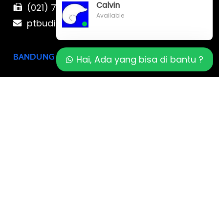
Calvin
(021) 780 7511
Available
ptbudispool@gmail.com
BANDUNG
Hai, Ada yang bisa di bantu ?
Jl. Sanggar Kencana XXVII No.48-50
Jatisari, Kec. Buahbatu, Kota Bandung,
Jawa Barat
0819-323-90009 , 087-878-466-796
ptbudispool@gmail.com
YOGYAKARTA
Jl. Prof. DR. Sardjito No.17 A,
Cokrodiningratan, Jetis, Kota Yogyakarta,