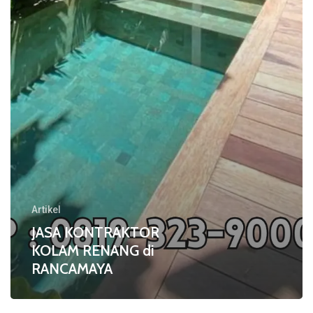
di
RANCAMAYA
Artikel
JASA KONTRAKTOR
KOLAM RENANG di
RANCAMAYA