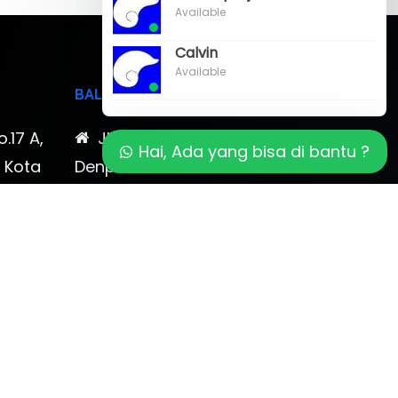
Available
Calvin
Available
BALI
o.17 A,
Jl. Cokroaminoto No. 17
Hai, Ada yang bisa di bantu ?
, Kota
Denpasar 80116 Bali & Jl.
timewa
Kerobokan No. 54, Kuta, Bali
bali 2
7-878-
0819-323-90009 , 087-878-
466-796
(0361) 734 983
ptbudispool@gmail.com