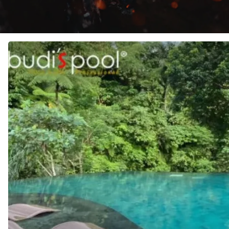
JASA
Pembuatan
KOLAM
RENANG
di
NUSA
PENIDA