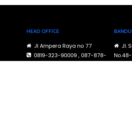
HEAD OFFICE
BANDU
Jl Ampera Raya no 77
Jl. 
0819-323-90009 , 087-878-
No.48-5
466-796
Buahba
(021) 780 7511
Jawa 
ptbudispool@gmail.com
0819
466-7
ptb