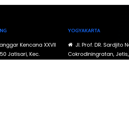
NG
YOGYAKARTA
Sanggar Kencana XXVII
Jl. Prof. DR. Sardjito N
0 Jatisari, Kec.
Cokrodiningratan, Jetis
tu, Kota Bandung,
Yogyakarta, Daerah Is
Barat
Yogyakarta
-323-90009 , 087-878-
0819-323-90009 , 08
96
466-796
udispool@gmail.com
FAX: (021) 780 7511