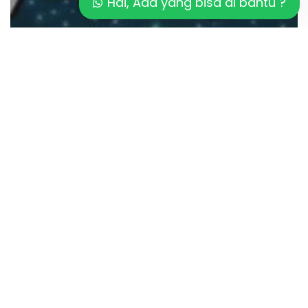
Hai, Ada yang bisa di bantu ?
Artikel
Tren Warna Fiber Optic Kolam Renang
Terbaru
Solusi
Cahaya
Fiber
Optic
Merata
di