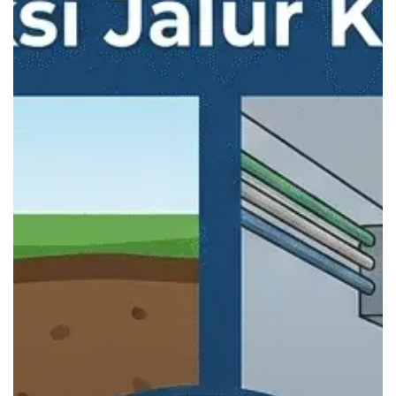
Lampu
Fiber
Optic
Kolam
Renang
dan
Fitur
Air
Kreatif